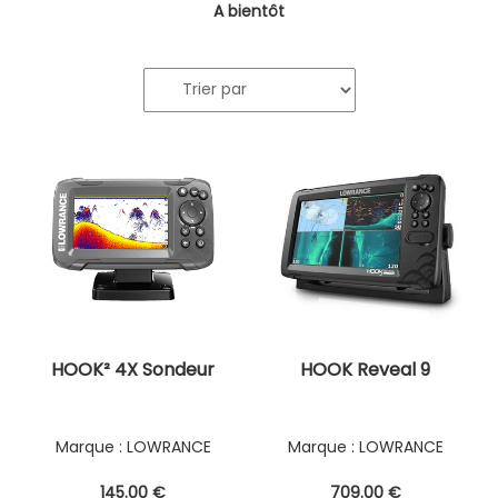
A bientôt
HOOK² 4X Sondeur
HOOK Reveal 9
LOWRANCE
LOWRANCE
145
.00
€
709
.00
€