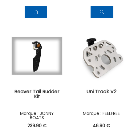
Beaver Tail Rudder
Uni Track V2
Kit
JONNY
FEELFREE
BOATS
239
.90
€
46
.90
€