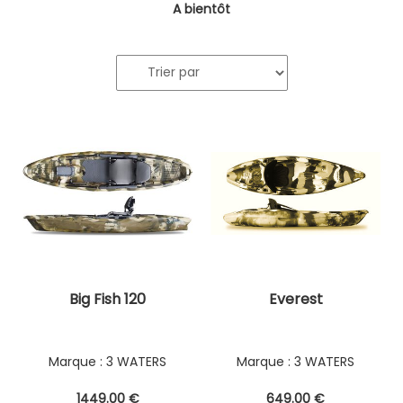
A bientôt
Big Fish 120
Everest
3 WATERS
3 WATERS
1449
.00
€
649
.00
€