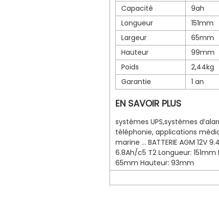
Capacité
9ah
Longueur
151mm
Largeur
65mm
Hauteur
99mm
Poids
2,44kg
Garantie
1 an
EN SAVOIR PLUS
systèmes UPS,systèmes d’ala
téléphonie, applications médic
marine … BATTERIE AGM 12V 9.
6.8Ah/c5 T2 Longueur: 151mm 
65mm Hauteur: 93mm