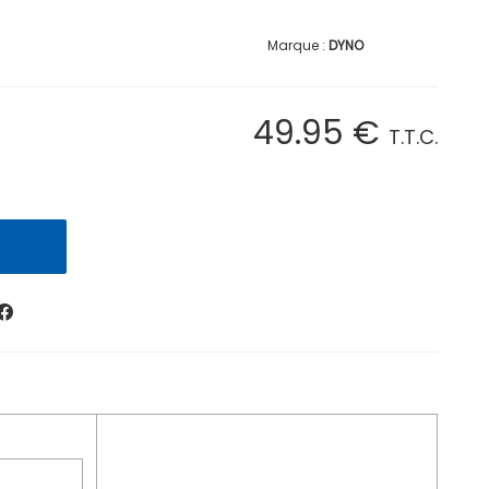
DYNO
49
.95
€
T.T.C.