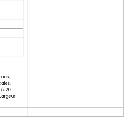
rmes,
ales,
4/c20
Largeur: