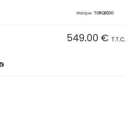
TORQEEDO
549
.00
€
T.T.C.