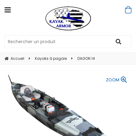
Accueil
Kayaks à pagaie
DAGON 14
ZOOM