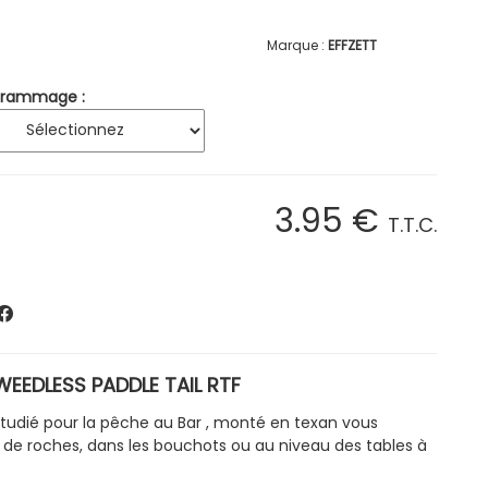
EFFZETT
rammage :
3
.95
€
T.T.C.
EEDLESS PADDLE TAIL RTF
étudié pour la pêche au Bar , monté en texan vous
s de roches, dans les bouchots ou au niveau des tables à