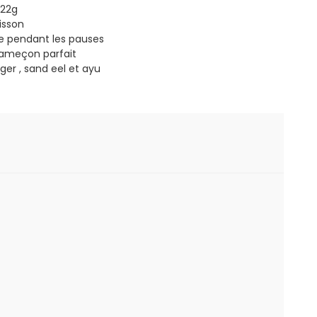
-22g
isson
e pendant les pauses
’hameçon parfait
tiger , sand eel et ayu