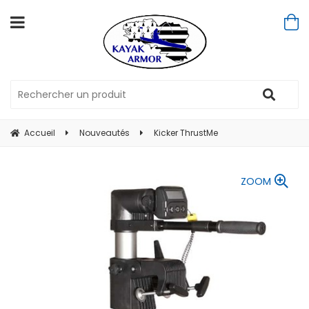
Accueil
Nouveautés
Kicker ThrustMe
ZOOM