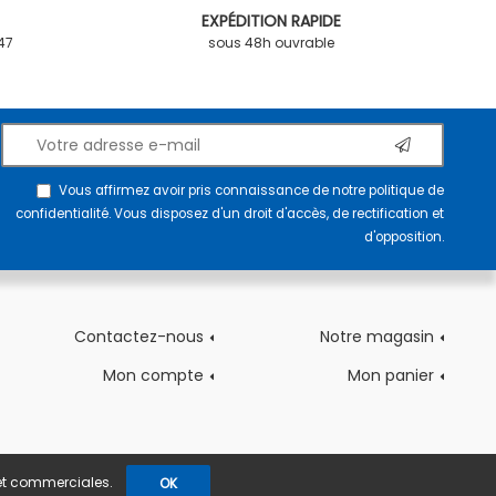
EXPÉDITION RAPIDE
.47
sous 48h ouvrable
Vous affirmez avoir pris connaissance de notre
politique de
confidentialité
. Vous disposez d'un droit d'accès, de rectification et
d'opposition.
Contactez-nous
Notre magasin
Mon compte
Mon panier
s et commerciales.
OK