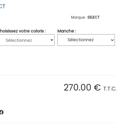
CT
SELECT
hoisissez votre coloris :
Manche :
270
.00
€
T.T.C.