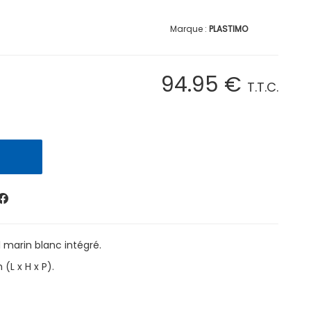
PLASTIMO
94
.95
€
T.T.C.
l marin blanc intégré.
(L x H x P).