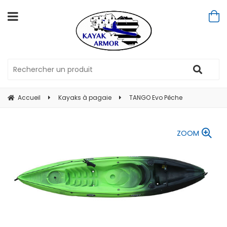
Accueil
Kayaks à pagaie
TANGO Evo Pêche
ZOOM