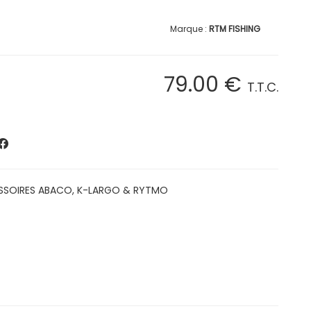
RTM FISHING
79
.00
€
T.T.C.
SSOIRES ABACO, K-LARGO & RYTMO