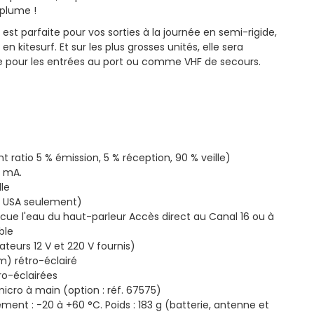
 plume !
st parfaite pour vos sorties à la journée en semi-rigide,
kitesurf. Et sur les plus grosses unités, elle sera
 pour les entrées au port ou comme VHF de secours.
 ratio 5 % émission, 5 % réception, 90 % veille)
0 mA.
lle
, USA seulement)
acue l'eau du haut-parleur Accès direct au Canal 16 ou à
ble
eurs 12 V et 220 V fournis)
m) rétro-éclairé
ro-éclairées
micro à main (option : réf. 67575)
nt : -20 à +60 °C. Poids : 183 g (batterie, antenne et