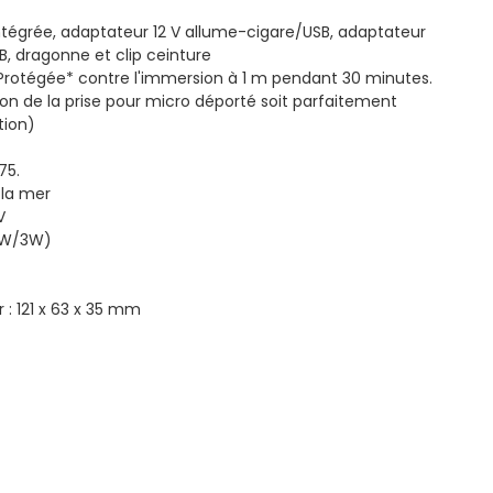
 intégrée, adaptateur 12 V allume-cigare/USB, adaptateur
B, dragonne et clip ceinture
 Protégée* contre l'immersion à 1 m pendant 30 minutes.
on de la prise pour micro déporté soit parfaitement
tion)
75.
 la mer
V
(1W/3W)
 : 121 x 63 x 35 mm