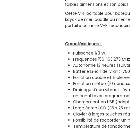
faibles dimensions et son poids
Cette VHF portable pour bateau e
kayak de mer, paddle ou même en 
parfaite comme VHF secondaire
Caractéristiques :
Puissance 1/3 W.
Fréquences 156-163.275 MHz
Autonomie 13 heures (suivant
Batterie Li-ion délivrant 175
Fonction double et triple vei
Fonction météo (10 canaux
Drainage d'eau vibrant : év
un canal favori programma
Chargement en USB (adaptat
Large écran LCD (35 x 25 m
Clavier à larges touches rét
Possibilité de raccorder un 
Température de fonctionneme