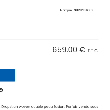
SURFPISTOLS
659
.00
€
T.T.C.
n Dropstich woven double peau fusion. Parfois vendu sous