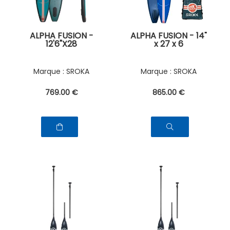
ALPHA FUSION -
ALPHA FUSION - 14"
12'6"X28
x 27 x 6
SROKA
SROKA
769
.00
€
865
.00
€