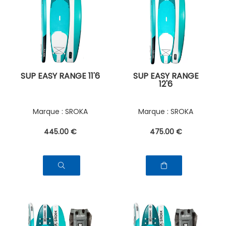
SUP EASY RANGE 11'6
SUP EASY RANGE
12'6
SROKA
SROKA
445
.00
€
475
.00
€