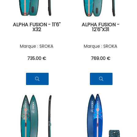
ALPHA FUSION - 11'6"
ALPHA FUSION -
X32
12'6"X31
SROKA
SROKA
735
.00
€
769
.00
€