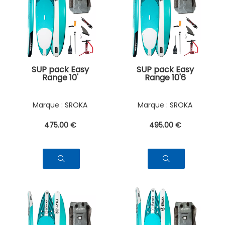
SUP pack Easy
SUP pack Easy
Range 10'
Range 10'6
SROKA
SROKA
475
.00
€
495
.00
€